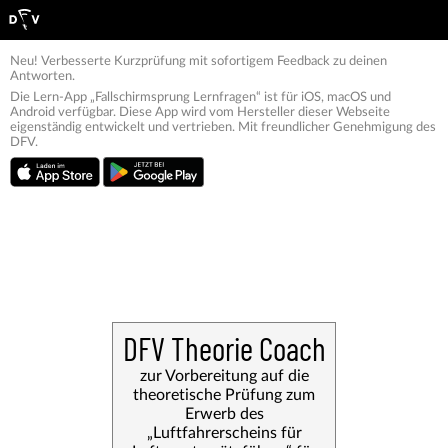
Neu! Verbesserte Kurzprüfung mit sofortigem Feedback zu deinen
Antworten.
Die Lern-App „Fallschirmsprung Lernfragen“ ist für iOS, macOS und
Android verfügbar. Diese App wird vom Hersteller dieser Webseite
eigenständig entwickelt und vertrieben. Mit freundlicher Genehmigung des
DFV.
DFV Theorie Coach
zur Vorbereitung auf die
theoretische Prüfung zum
Erwerb des
„Luftfahrerscheins für