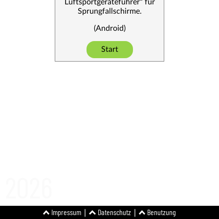
Luftsportgeräteführer“ für
Sprungfallschirme.
(Android)
Start
2026
Impressum
Datenschutz
Benutzung
∣
∣